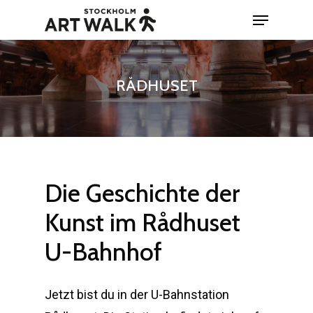
Skip
Menu
to
Close
main
Menu
content
RÅDHUSET
Die
Geschichte
der
Kunst
im
Rådhuset
U-Bahnhof
Jetzt bist du in der U-Bahnstation