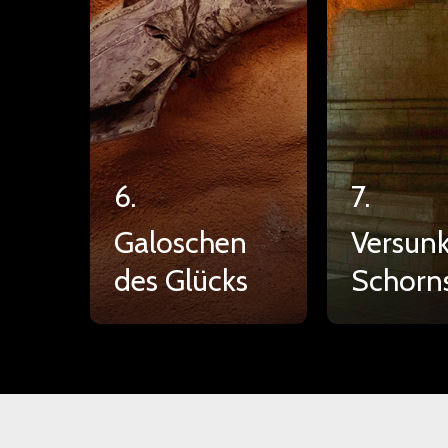
6.
7.
Galoschen
Versun
des Glücks
Schorn