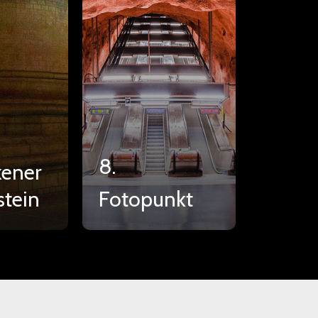
8.
kener
stein
Fotopunkt