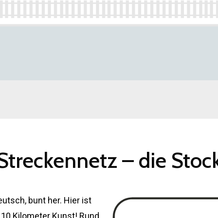
Streckennetz
–
die
Stoc
utsch, bunt her. Hier ist
 110 Kilometer Kunst! Rund