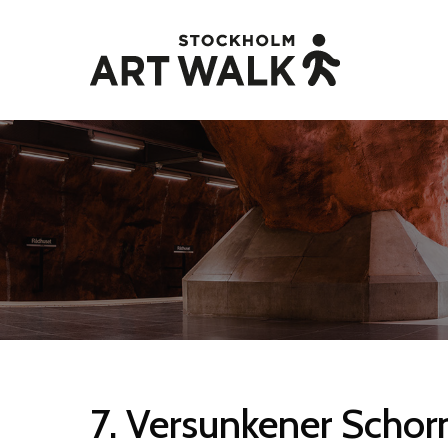
Skip
to
main
content
7.
Versunkener
Schor