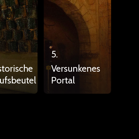
5.
storische
Versunkenes
ufsbeutel
Portal