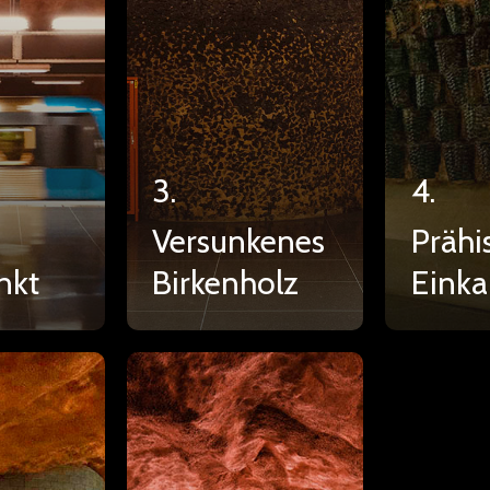
3.
4.
Versunkenes
Prähi
nkt
Birkenholz
Einka