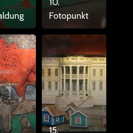
10.
aldung
Fotopunkt
15.