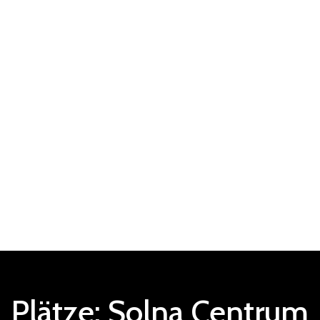
Plätze:
Solna
Centrum