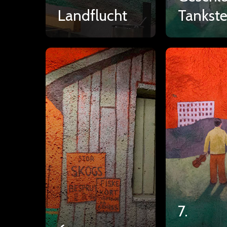
Landflucht
Tankste
7.