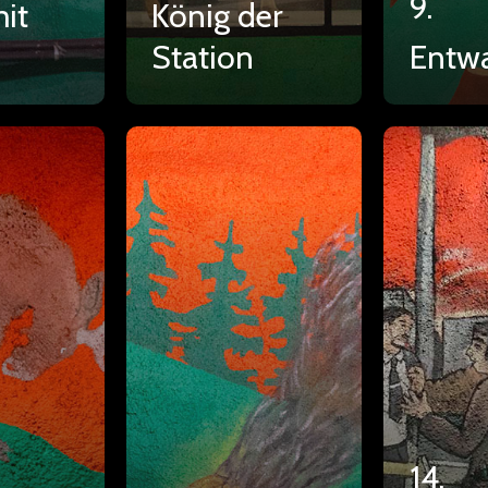
9.
it
König der
Station
Entw
14.