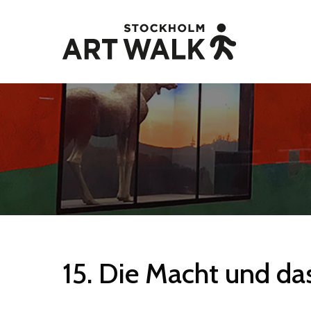
Skip
to
main
content
15.
Die
Macht
und
da