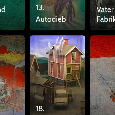
13.
nd
Vater
Autodieb
Fabri
18.