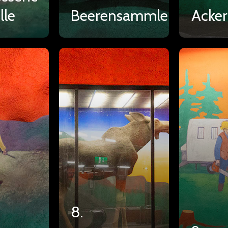
lle
Beerensammler
Acker
8.