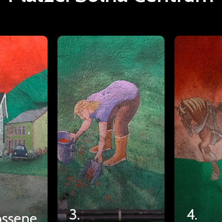
3.
4.
ossene