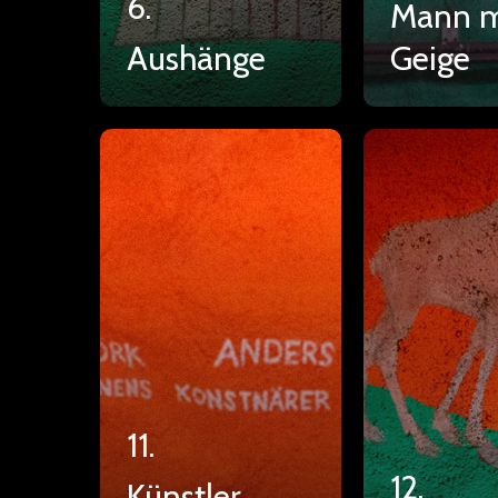
6.
Mann m
Aushänge
Geige
11.
12.
Künstler