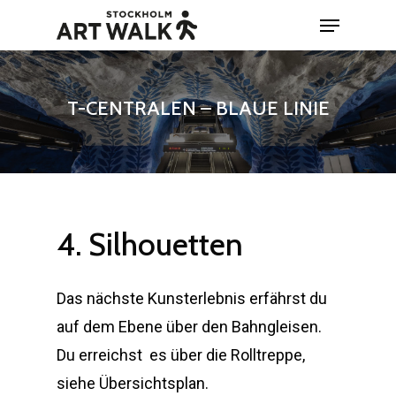
Skip
Menu
to
Close
main
Menu
content
T-CENTRALEN – BLAUE LINIE
4.
Silhouetten
Das nächste Kunsterlebnis erfährst du
auf dem Ebene über den Bahngleisen.
Du erreichst es über die Rolltreppe,
siehe Übersichtsplan.