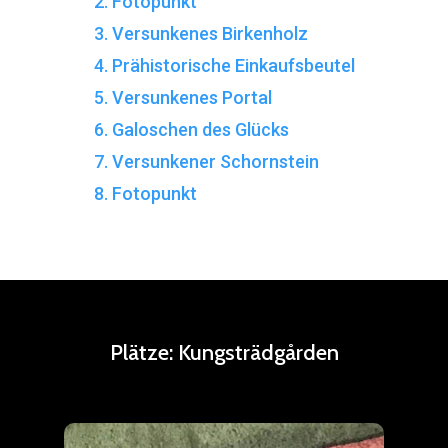
2. Fotopunkt
3. Versunkenes Birkenholz
4. Prähistorische Einkaufsbeutel
5. Versunkenes Portal
6. Galoschen des Glücks
7. Versunkener Schornstein
8. Fotopunkt
Plätze:
Kungsträdgården