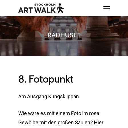
Skip
Menu
to
Close
main
Menu
content
RÅDHUSET
8.
Fotopunkt
Am Ausgang Kungsklippan.
Wie wäre es mit einem Foto im rosa
Gewölbe mit den großen Säulen? Hier