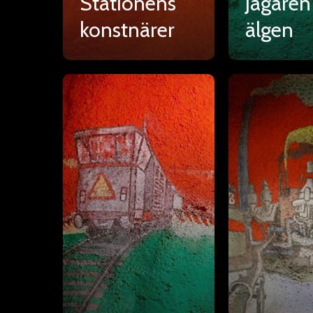
Stationens
Jägaren
konstnärer
älgen