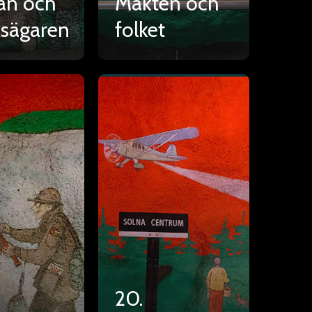
an och
Makten och
ksägaren
folket
20.