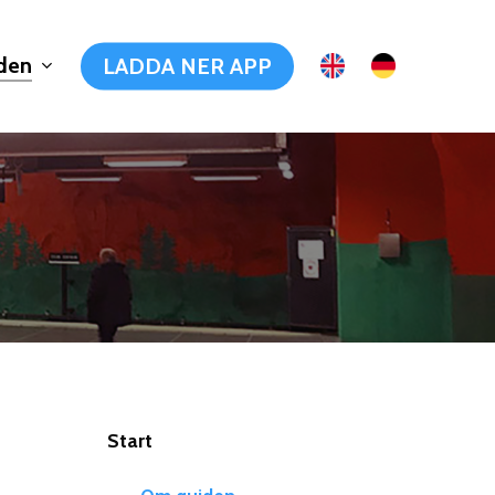
den
LADDA NER APP
Start