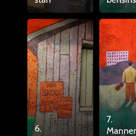
7.
6.
Manne