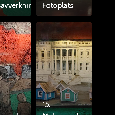
avverkning
Fotoplats
15.