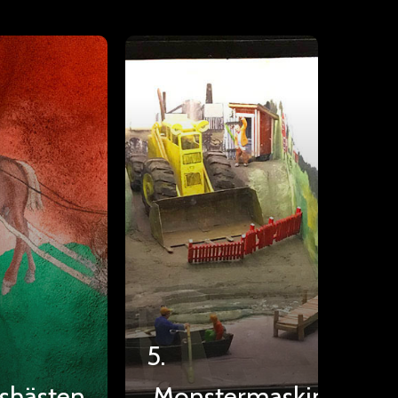
5.
shästen
Monstermaskinen