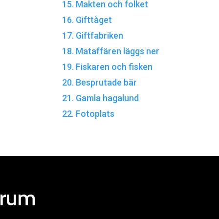
15. Makten och folket
16. Gifttåget
17. Giftfabriken
18. Mataffären läggs ner
19. Fiskaren och fisken
20. Besprutade bär
21. Gamla hagalund
22. Fotoplats
trum