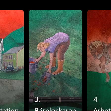
3.
4.
d
tation
Bärplockaren
Arbet