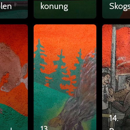
len
konung
Skogs
14.
13.