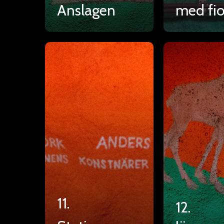
Anslagen
med fio
11.
12.