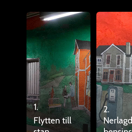
1.
2.
Flytten till
Nerlag
stan
bensins