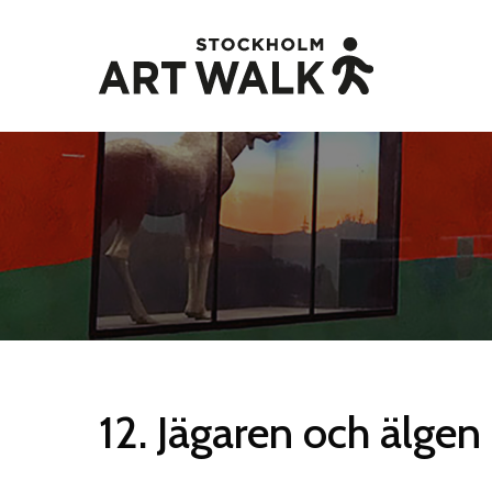
Skip
to
main
content
12.
Jägaren
och
älgen