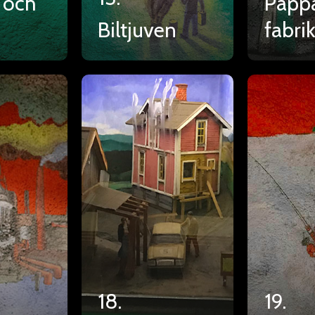
 och
Papp
Biltjuven
fabri
18.
19.