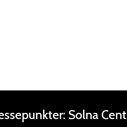
ressepunkter:
Solna
Cen